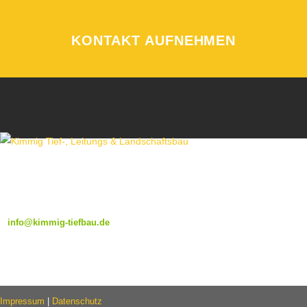
KONTAKT AUFNEHMEN
ROBERT-BOSCH-STR. 4
77871 RENCHEN
07843 / 99 5 99 66
info@kimmig-tiefbau.de
Impressum
|
Datenschutz