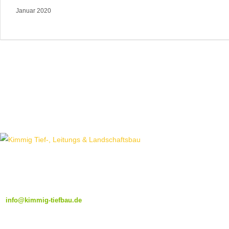
Januar 2020
ROBERT-BOSCH-STR. 4
77871 RENCHEN
07843 / 99 5 99 66
info@kimmig-tiefbau.de