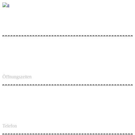
Kimmig Tief - Leitung & Landschaftsbau ist ihr zuverlässiger
Partner in Ihrem Bauprojekt.
Nehmen Sie Kontakt mit uns auf und lassen Sie sich von unseren
Leistungen überzeugen.
Montag - Freitag 08:00 - 16:00
Öffnungszeiten
07843 / 99 5 99 66
Telefon