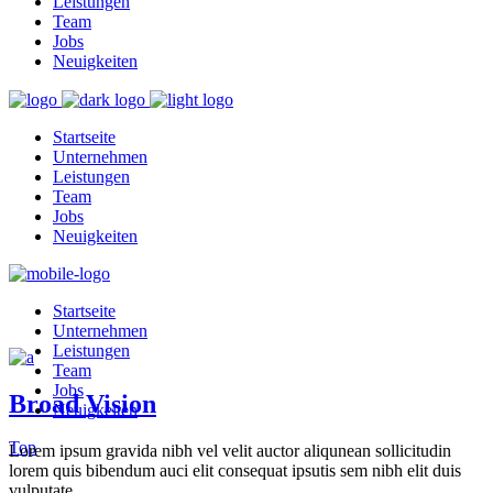
Leistungen
Team
Jobs
Neuigkeiten
Startseite
Unternehmen
Leistungen
Team
Jobs
Neuigkeiten
Startseite
Unternehmen
Leistungen
Team
Jobs
Broad Vision
Neuigkeiten
Top
Lorem ipsum gravida nibh vel velit auctor aliqunean sollicitudin
lorem quis bibendum auci elit consequat ipsutis sem nibh elit duis
vulputate. ...